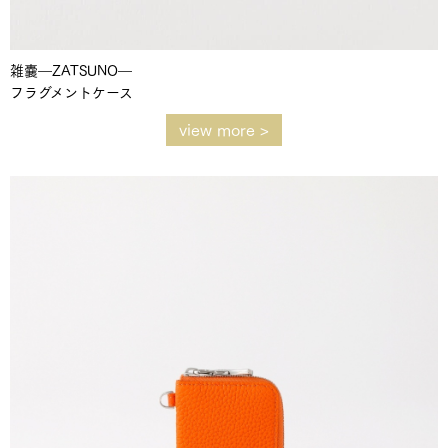
雑嚢―ZATSUNO―
フラグメントケース
view more >