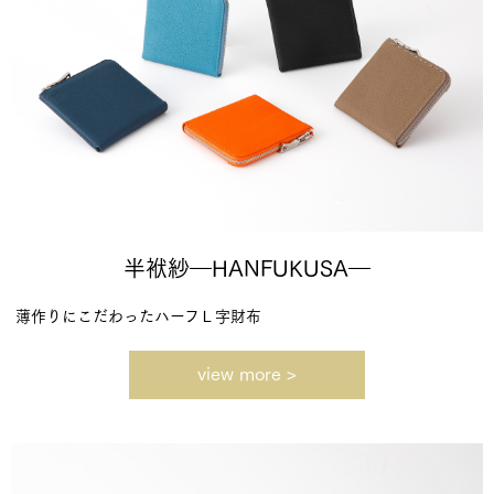
半袱紗―HANFUKUSA―
薄作りにこだわったハーフＬ字財布
view more >