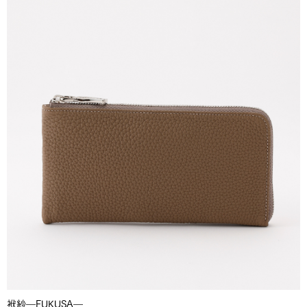
袱紗―FUKUSA―