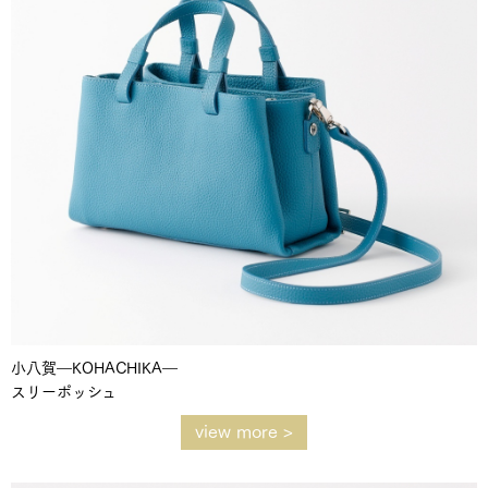
小八賀―KOHACHIKA―
スリーポッシュ
view more >