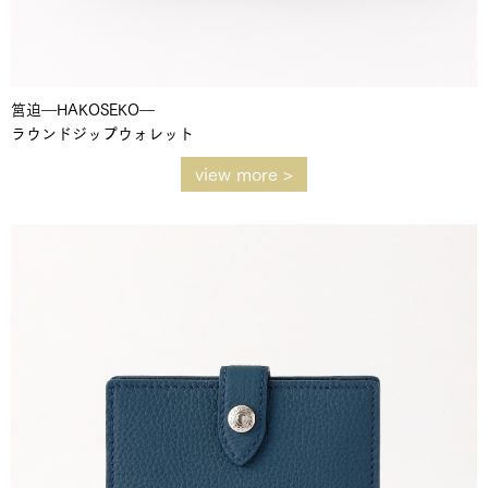
筥迫―HAKOSEKO―
ラウンドジップウォレット
view more >