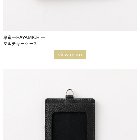
早道―HAYAMICHI―
マルチキーケース
view more