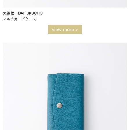
大福帳―DAIFUKUCHO―
マルチカードケース
view more >