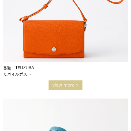
葛籠―TSUZURA―
モバイルポスト
view more >