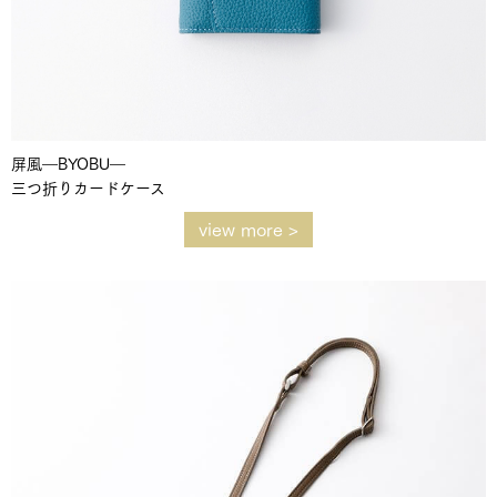
屏風―BYOBU―
三つ折りカードケース
view more >