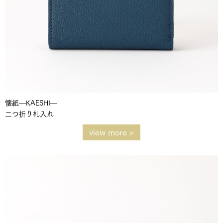
懐紙―KAESHI―
二つ折り札入れ
view more >